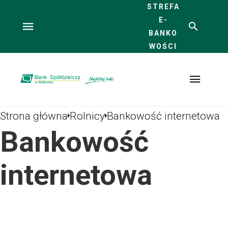
STREFA
E-
BANKO
WOŚCI
Bank
Spółdziel
czy w
Wolbromi
u - oferta
dla
Rolników
Strona główna
Rolnicy
Bankowość internetowa
Bankowość
internetowa